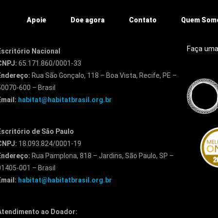
Apoie
Doe agora
Contato
Quem Som
Faça uma
Escritório Nacional
CNPJ:
65.171.860/0001-33
Endereço:
Rua São Gonçalo, 118 – Boa Vista, Recife, PE –
50070-600 – Brasil
Email:
habitat@habitatbrasil.org.br
Escritório de São Paulo
CNPJ:
18.093.824/0001-19
Endereço:
Rua Pamplona, 818 – Jardins, São Paulo, SP –
01405-001 – Brasil
Email:
habitat@habitatbrasil.org.br
Atendimento ao Doador: