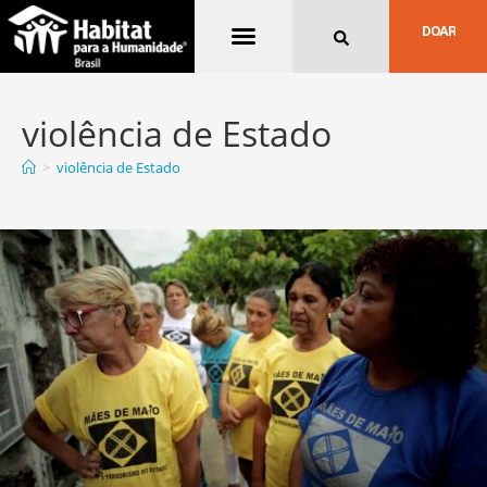
Quem Somos
DOAR
violência de Estado
>
violência de Estado