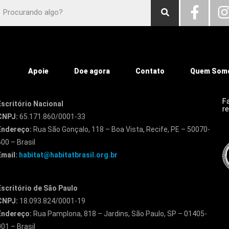
Apoie
Doe agora
Contato
Quem Som
F
Escritório Nacional
r
CNPJ:
65.171.860/0001-33
Endereço:
Rua São Gonçalo, 118 – Boa Vista, Recife, PE – 50070-
600 – Brasil
Email:
habitat@habitatbrasil.org.br
Escritório de São Paulo
CNPJ:
18.093.824/0001-19
Endereço:
Rua Pamplona, 818 – Jardins, São Paulo, SP – 01405-
001 – Brasil