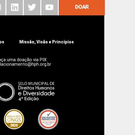
DOAR
os
Missão, Visão e Princípios
aça uma doação via PIX:
elacionamento@hph.org.br