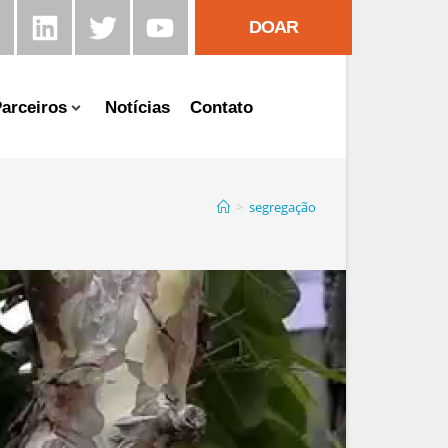
DOAR
arceiros
Notícias
Contato
>
segregação