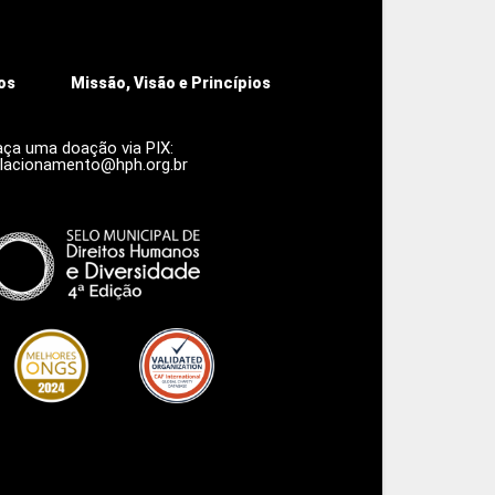
os
Missão, Visão e Princípios
aça uma doação via PIX:
elacionamento@hph.org.br