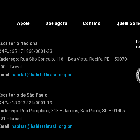
Apoie
Doe agora
Contato
Quem Som
F
Escritório Nacional
r
CNPJ:
65.171.860/0001-33
Endereço:
Rua São Gonçalo, 118 – Boa Vista, Recife, PE – 50070-
600 – Brasil
Email:
habitat@habitatbrasil.org.br
Escritório de São Paulo
CNPJ:
18.093.824/0001-19
Endereço:
Rua Pamplona, 818 – Jardins, São Paulo, SP – 01405-
001 – Brasil
Email:
habitat@habitatbrasil.org.br