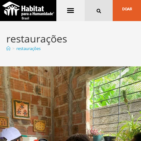
Quem Somos
DOAR
restaurações
>
restaurações