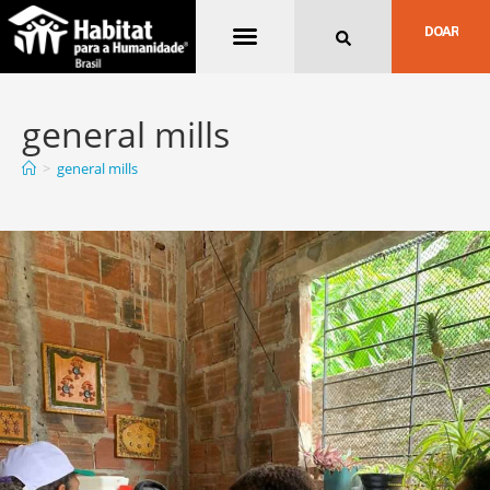
Quem Somos
DOAR
general mills
>
general mills