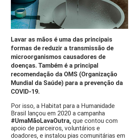
Lavar as mãos é uma das principais
Pias comunitárias
formas de reduzir a transmissão de
como instrumento
coletivo de
microorganismos causadores de
combate à covid-19
doenças.
Também é a principal
recomendação da OMS (Organização
Mundial da Saúde) para a prevenção da
COVID-19.
Por isso, a Habitat para a Humanidade
Brasil lançou em 2020 a campanha
#UmaMãoLavaOutra,
que contou com
apoio de parceiros, voluntários e
doadores, e instalou pias comunitárias em