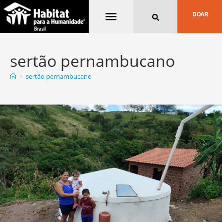
Quem Somos
DOAR
sertão pernambucano
>
sertão pernambucano