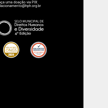
aça uma doação via PIX:
elacionamento@hph.org.br