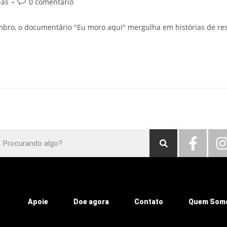
ias
0 comentário
mbro, o documentário "Eu moro aqui" mergulha em histórias de resis
Apoie
Doe agora
Contato
Quem Som