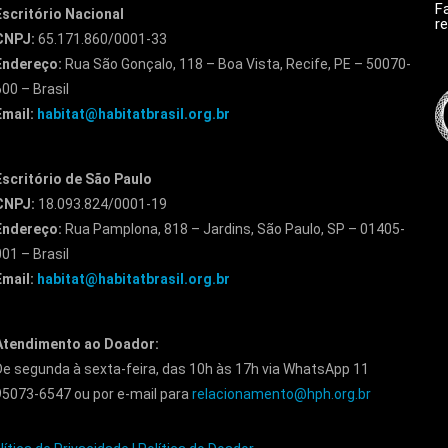
F
Escritório Nacional
r
CNPJ:
65.171.860/0001-33
Endereço:
Rua São Gonçalo, 118 – Boa Vista, Recife, PE – 50070-
600 – Brasil
Email:
habitat@habitatbrasil.org.br
Escritório de São Paulo
CNPJ:
18.093.824/0001-19
Endereço:
Rua Pamplona, 818 – Jardins, São Paulo, SP – 01405-
001 – Brasil
Email:
habitat@habitatbrasil.org.br
Atendimento ao Doador:
De segunda à sexta-feira, das 10h às 17h via WhatsApp 11
95073-6547 ou por e-mail para
relacionamento@hph.org.br