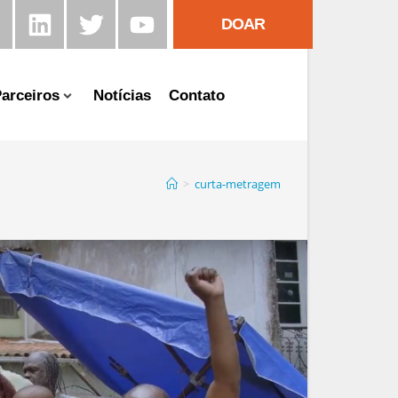
DOAR
arceiros
Notícias
Contato
>
curta-metragem