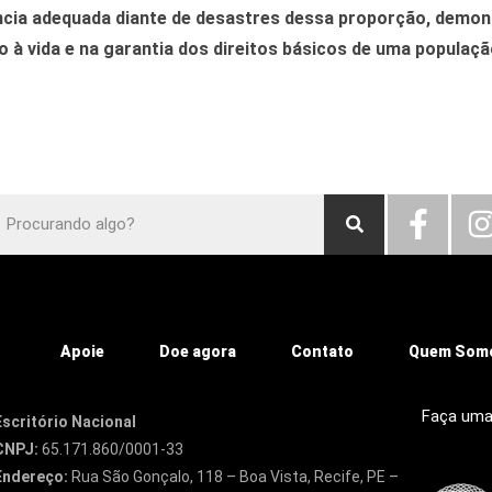
ncia adequada diante de desastres dessa proporção, demon
 à vida e na garantia dos direitos básicos de uma populaçã
Apoie
Doe agora
Contato
Quem Som
Faça uma
Escritório Nacional
CNPJ:
65.171.860/0001-33
Endereço:
Rua São Gonçalo, 118 – Boa Vista, Recife, PE –