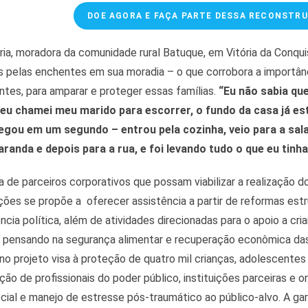
DOE AGORA E FAÇA PARTE DESSA RECONSTRU
ia, moradora da comunidade rural Batuque, em Vitória da Conquis
 pelas enchentes em sua moradia – o que corrobora a importânc
tes, para amparar e proteger essas famílias.
“Eu não sabia qu
u chamei meu marido para escorrer, o fundo da casa já est
egou em um segundo – entrou pela cozinha, veio para a sala
aranda e depois para a rua, e foi levando tudo o que eu tinha
 de parceiros corporativos que possam viabilizar a realização d
ções se propõe a oferecer assistência a partir de reformas est
ncia política, além de atividades direcionadas para o apoio a cr
pensando na segurança alimentar e recuperação econômica das 
 no projeto visa à proteção de quatro mil crianças, adolescente
ção de profissionais do poder público, instituições parceiras e o
cial e manejo de estresse pós-traumático ao público-alvo. A gar