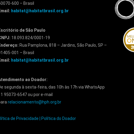
50070-600 – Brasil
Email:
habitat@habitatbrasil.org.br
Escritório de São Paulo
CNPJ:
18.093.824/0001-19
Endereço:
Rua Pamplona, 818 – Jardins, São Paulo, SP –
01405-001 – Brasil
Email:
habitat@habitatbrasil.org.br
Atendimento ao Doador:
De segunda à sexta-feira, das 10h às 17h via WhatsApp
11 95073-6547 ou por e-mail
para
relacionamento@hph.org.br
lítica de Privacidade |
Política do Doador