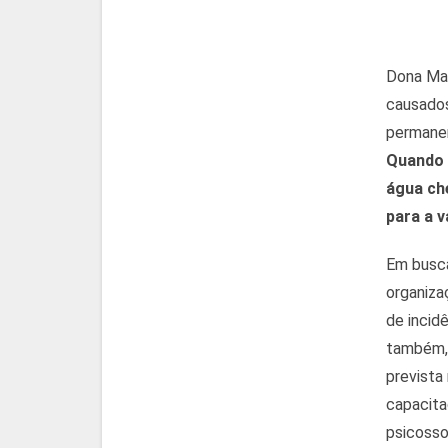
Dona Mar
causados
permanen
Quando e
água ch
para a v
Em busca
organiza
de incidê
também, 
prevista
capacita
psicosso