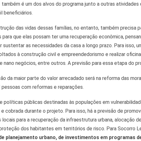
s também é um dos alvos do programa junto a outras atividades 
l beneficiários.
trução das vidas dessas famílias, no entanto, também precisa 
s para que elas possam ter uma recuperação econômica, pensan
r sustentar as necessidades da casa a longo prazo. Para isso, u
oltados à construção civil e empreendedorismo e realizar oficin
 nano negócios, entre outros. A previsão para essa etapa do pr
ção da maior parte do valor arrecadado será na reforma das mora
l pessoas com reformas e reparações.
de políticas públicas destinadas às populações em vulnerabilid
 e cobrada durante o projeto. Para isso, há a previsão de promove
 locais para a recuperação da infraestrutura urbana, alocação d
proteção dos habitantes em territórios de risco. Para Socorro Lei
 de planejamento urbano, de investimentos em programas d