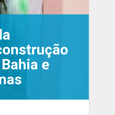
la
construção
 Bahia e
nas