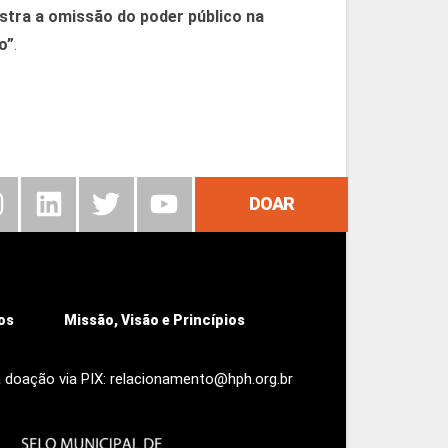
stra a omissão do poder público na
o”
.
DOAR
os
Missão, Visão e Princípios
 doação via PIX: relacionamento@hph.org.br