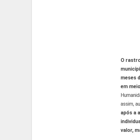
O rastro
municíp
meses d
em meio
Humanida
assim, a
após a 
individu
valor, m