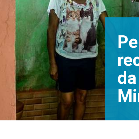
Pe
re
da
Mi