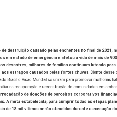
 de destruição causado pelas enchentes no final de 2021, n
ios em estado de emergência e afetou a vida de mais de 900
os desastres, milhares de famílias continuam lutando para 
 aos estragos causados pelas fortes chuvas
. Diante desse 
de Brasil e Visão Mundial se uniram para promover melhorias habi
uxiliar na recuperação e reconstrução de comunidades em ambo
arrecadação de doações de parceiros corporativos financiad
ais. A meta estabelecida, para cumprir todas as etapas plan
ais de 18 mil vítimas serão atendidas durante a execução 