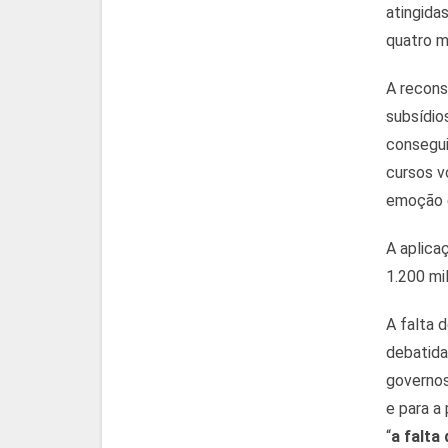
atingida
quatro mi
A recons
subsídio
consegui
cursos v
emoção e
A aplica
1.200 mi
A falta 
debatida
governos
e para a 
“
a falta