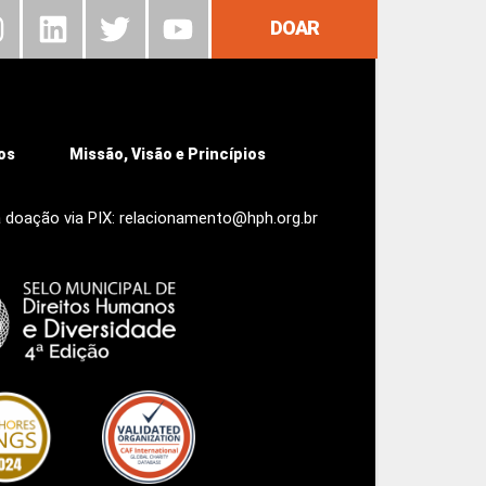
DOAR
os
Missão, Visão e Princípios
 doação via PIX: relacionamento@hph.org.br