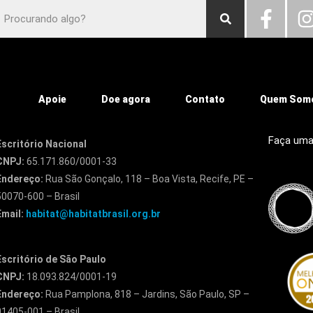
Apoie
Doe agora
Contato
Quem Som
Faça uma
Escritório Nacional
CNPJ:
65.171.860/0001-33
Endereço:
Rua São Gonçalo, 118 – Boa Vista, Recife, PE –
50070-600 – Brasil
Email:
habitat@habitatbrasil.org.br
Escritório de São Paulo
CNPJ:
18.093.824/0001-19
Endereço:
Rua Pamplona, 818 – Jardins, São Paulo, SP –
01405-001 – Brasil