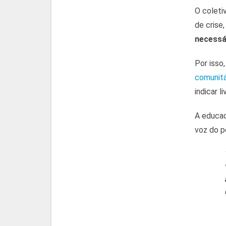
O coleti
de crise
necessá
Por isso
comunitá
indicar l
A educad
voz do p