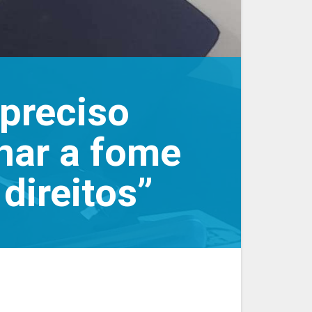
 preciso
nar a fome
 direitos”