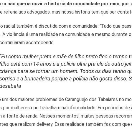
a não queria ouvir a história da comunidade por mim, por 
e referia aos advogados, mas nossa história tem que ser conta
o racial também é discutida com a comunidade. “Tudo que passa 
h. A violência é uma realidade na comunidade e mesmo durante 
s continuaram acontecendo.
“
Eu como mulher preta e mãe de filho preto fico o tempo
filho está com 14 anos e a polícia olha pra ele de outro jei
criança para se tornar um homem. Todos os dias tenho que
sorriso e a brincadeira porque a polícia não gosta disso. S
desabafa
 um dos maiores problemas de Caranguejo dos Tabaiares no mom
s por mulheres que trabalham na informalidade. Em períodos de
 a fonte de renda. Nesses momentos, muitas pessoas recorrem 
ntes que realizam delivery. Essa realidade também faz com que 