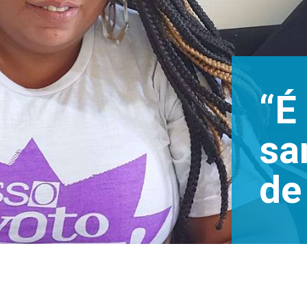
“É
sa
de