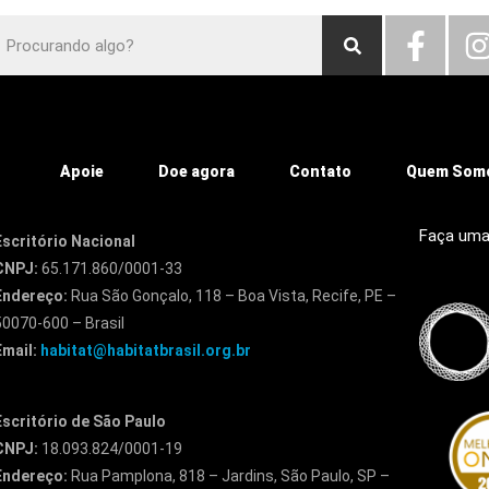
Apoie
Doe agora
Contato
Quem Som
Faça uma
Escritório Nacional
CNPJ:
65.171.860/0001-33
Endereço:
Rua São Gonçalo, 118 – Boa Vista, Recife, PE –
50070-600 – Brasil
Email:
habitat@habitatbrasil.org.br
Escritório de São Paulo
CNPJ:
18.093.824/0001-19
Endereço:
Rua Pamplona, 818 – Jardins, São Paulo, SP –