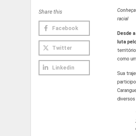
Conheça 
Share this
racial
Facebook
Desde a
luta pelo
Twitter
territór
como uma
Linkedin
Sua traj
particip
Carangue
diversos