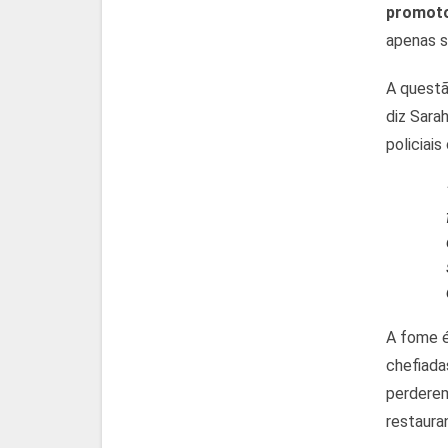
promotor
apenas s
A questã
diz Sara
policiai
A fome é
chefiada
perderem
restaura