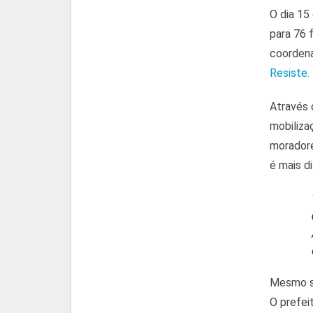
O dia 15
para 76 
coordena
Resiste.
Através 
mobiliza
moradore
é mais di
Mesmo se
O prefei