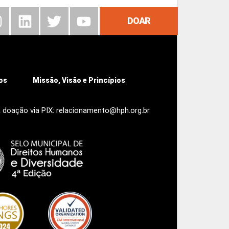
DOAR
os
Missão, Visão e Princípios
 doação via PIX: relacionamento@hph.org.br