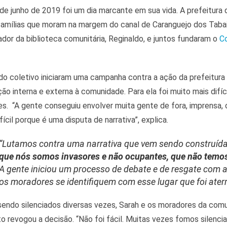
 de junho de 2019 foi um dia marcante em sua vida. A prefeitur
famílias que moram na margem do canal de Caranguejo dos Tabaia
dor da biblioteca comunitária, Reginaldo, e juntos fundaram o
Co
do coletivo iniciaram uma campanha contra a ação da prefeitu
ção interna e externa à comunidade. Para ela foi muito mais dif
s. “A gente conseguiu envolver muita gente de fora, imprensa,
fícil porque é uma disputa de narrativa”, explica.
“Lutamos contra uma narrativa que vem sendo construíd
que nós somos invasores e não ocupantes, que não temos o
A gente iniciou um processo de debate e de resgate com 
os moradores se identifiquem com esse lugar que foi ater
ndo silenciados diversas vezes, Sarah e os moradores da comu
to revogou a decisão. “Não foi fácil. Muitas vezes fomos silencia