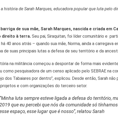
a história de Sarah Marques, educadora popular que luta pelo dire
 barriga de sua mãe, Sarah Marques, nascida e criada em Ca
 direito à terra.
Seu pai, Siraquitan, foi líder comunitário e par
io há 40 anos atrás – quando sua mãe, Norma, ainda a carregava
 de suas principais lutas a defesa de seu território e da ancest
etória na militância começou a despontar de forma mais evident
ou como pesquisadora de um censo aplicado pelo SEBRAE na com
jo dos Tabaiares por dentro”, explicou. Desde então, Sarah não
 projetos e com organizações do terceiro setor.
“
Minha luta sempre esteve ligada a defesa do território, m
2019 que eu percebi que nós da comunidade só tínhamos 
esse espaço, esse lugar que é nosso
”,
relatou Sarah